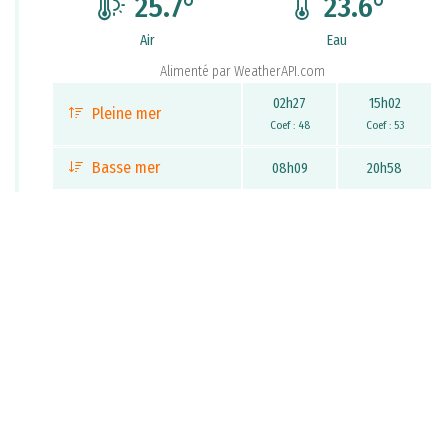
25.7
°
23.6
°
Air
Eau
Alimenté par
WeatherAPI.com
02h27
15h02
Pleine mer
Coef : 48
Coef : 53
Basse mer
08h09
20h58