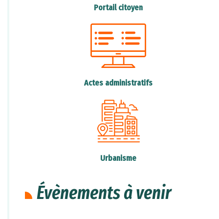
Portail citoyen
https://www.youtube.com/watch?
v=fUEmT25kqEY
Nous devons également sensibiliser nos amis
et notre famille à l'importance de la
Actes administratifs
protection de notre environnement.
Chacun de nous peut faire une différence.
Ensemble, nous pouvons réduire la pollution
des océans et protéger notre planète pour les
générations futures.
Urbanisme
Agissons maintenant pour un avenir plus
propre et plus sain pour tous !
Évènements à venir